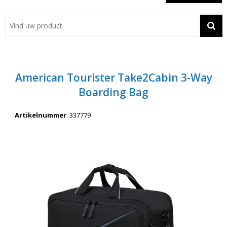
Showroom
Contact
Actie
American Tourister Take2Cabin 3-Way
Wil je snel een advies? Bel nu 053-7920045 of 06-55731304
Boarding Bag
Artikelnummer
:
337779