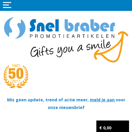
Home
Promotieartikelen
Promotietextiel
Sportkleding
Tassen
Thema's
Wapenschildjes, DT-hangers, Coins & Militaire items
Mis geen update, trend of actie meer,
meld je aan
voor
onze nieuwsbrief
Kerstpakketten
Tastingpakketten
€ 0,00