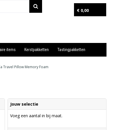
€ 0,00
aire items
Kerstpakketten
Tastingpakketten
Wil je snel een advies? Bel nu 053-7920045 of 06-55731304
Ta Travel Pillow Memory Foam
Jouw selectie
Voeg een aantal in bij maat.