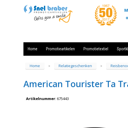
M
o
Home
Promotieartikelen
Promotietextiel
Sportk
Showroom
Contact
Actie
Home
Relatiegeschenken
Reisbeno
>
>
American Tourister Ta T
Artikelnummer
:
675443