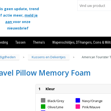
is geen update, trend
f actie meer,
meld je
aan
voor onze
nieuwsbrief
leding
Tassen
Thema's
Wapenschildjes, DT-hangers, Coins & Milit
digdheden
Kussens en Dekentjes
American Tourister 
>
>
ravel Pillow Memory Foam
1
Kleur
Black/Grey
Navy/Orange
Olive/Lime
Pink/Mauve