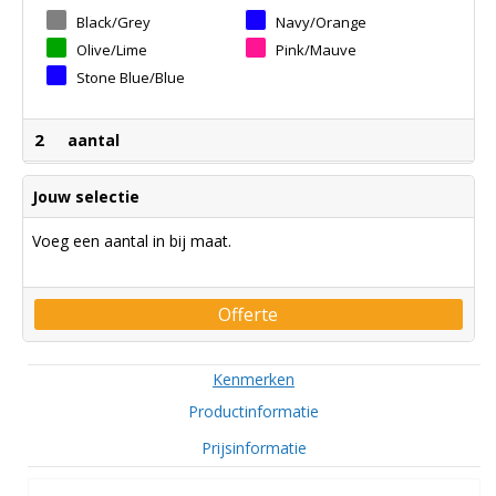
Black/Grey
Navy/Orange
Olive/Lime
Pink/Mauve
Stone Blue/Blue
2
aantal
Jouw selectie
Voeg een aantal in bij maat.
Offerte
Kenmerken
Productinformatie
Prijsinformatie