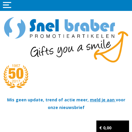
Home
Promotieartikelen
Promotietextiel
Sportkleding
Tassen
Thema's
Wapenschildjes, DT-hangers, Coins & Militaire items
Mis geen update, trend of actie meer,
meld je aan
voor
onze nieuwsbrief
Kerstpakketten
Tastingpakketten
€ 0,00