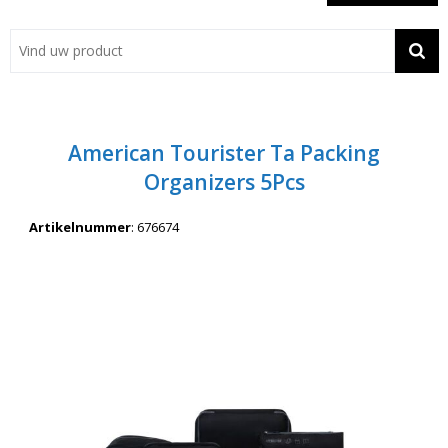
Showroom
Contact
Actie
American Tourister Ta Packing
Wil je snel een advies? Bel nu 053-7920045 of 06-55731304
Organizers 5Pcs
Artikelnummer
:
676674