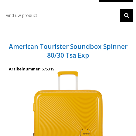
Showroom
Contact
Actie
American Tourister Soundbox Spinner
Wil je snel een advies? Bel nu 053-7920045 of 06-55731304
80/30 Tsa Exp
Artikelnummer
:
675319