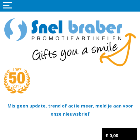
Home
Promotieartikelen
Promotietextiel
Sportkleding
Tassen
Thema's
Wapenschildjes, DT-hangers, Coins & Militaire items
Mis geen update, trend of actie meer,
meld je aan
voor
onze nieuwsbrief
Kerstpakketten
Tastingpakketten
€ 0,00