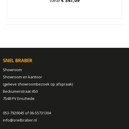
€ 341,09
vanaf
SNEL BRABER
Showroom
Showroom en kantoor
(gelieve showroombezoek op afspraak)
Beckumerstraat 450
7548 PV Enschede
053-7920045 of 06-55731304
info@snelbraber.nl