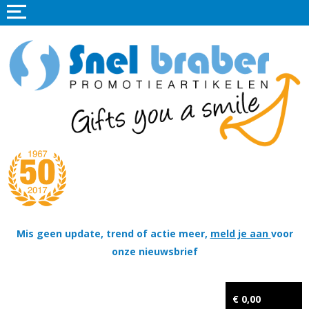
Home
Promotieartikelen
Promotietextiel
Sportkleding
Tassen
Thema's
Wapenschildjes, DT-hangers, Coins & Militaire items
Mis geen update, trend of actie meer,
meld je aan
voor
onze nieuwsbrief
Kerstpakketten
Tastingpakketten
€ 0,00