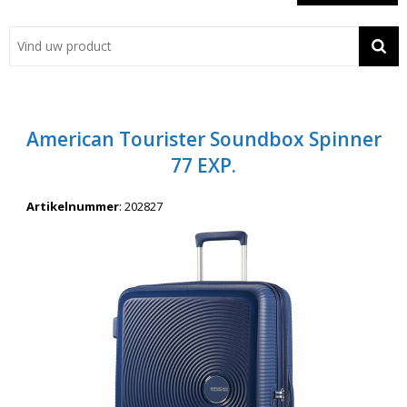
Showroom
Contact
Actie
American Tourister Soundbox Spinner
Wil je snel een advies? Bel nu 053-7920045 of 06-55731304
77 EXP.
Artikelnummer
:
202827