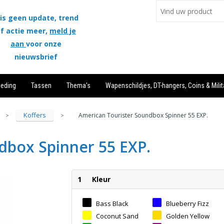
is geen update, trend
f actie meer,
meld je
aan
voor onze
nieuwsbrief
leding
Tassen
Thema's
Wapenschildjes, DT-hangers, Coins & Milit
Koffers
American Tourister Soundbox Spinner 55 EXP.
>
>
dbox Spinner 55 EXP.
1
Kleur
Bass Black
Blueberry Fizz
Coconut Sand
Golden Yellow