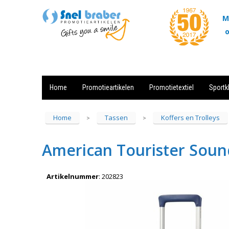
M
o
Home
Promotieartikelen
Promotietextiel
Sportk
Showroom
Contact
Actie
Home
Tassen
Koffers en Trolleys
>
>
American Tourister Soun
Artikelnummer
:
202823