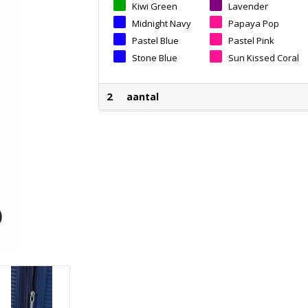
Kiwi Green
Lavender
Midnight Navy
Papaya Pop
Pastel Blue
Pastel Pink
Stone Blue
Sun Kissed Coral
2
aantal