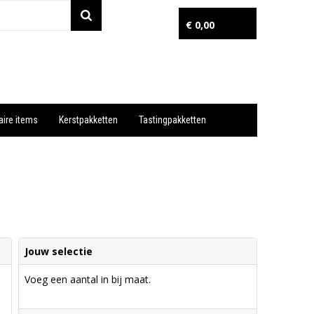
€ 0,00
aire items
Kerstpakketten
Tastingpakketten
Wil je snel een advies? Bel nu 053-7920045 of 06-55731304
Jouw selectie
Voeg een aantal in bij maat.