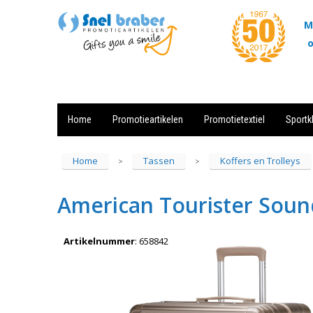
M
o
Home
Promotieartikelen
Promotietextiel
Sportk
Showroom
Contact
Actie
Home
Tassen
Koffers en Trolleys
>
>
American Tourister Soun
Artikelnummer
:
658842