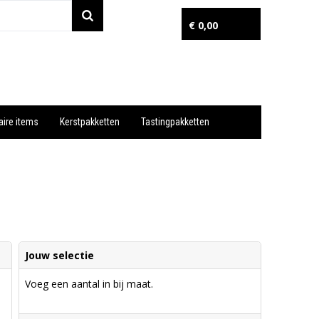
€ 0,00
aire items
Kerstpakketten
Tastingpakketten
Wil je snel een advies? Bel nu 053-7920045 of 06-55731304
Jouw selectie
Voeg een aantal in bij maat.
e