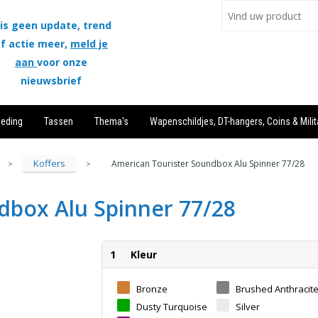
is geen update, trend
f actie meer,
meld je
aan
voor onze
nieuwsbrief
leding
Tassen
Thema's
Wapenschildjes, DT-hangers, Coins & Milit
Koffers
American Tourister Soundbox Alu Spinner 77/28
>
>
dbox Alu Spinner 77/28
1
Kleur
Bronze
Brushed Anthracit
Dusty Turquoise
Silver