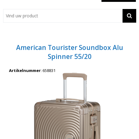
Showroom
Contact
Actie
American Tourister Soundbox Alu
Wil je snel een advies? Bel nu 053-7920045 of 06-55731304
Spinner 55/20
Artikelnummer
:
658831