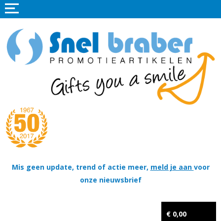
Home
Promotieartikelen
Promotietextiel
Sportkleding
Tassen
Thema's
Wapenschildjes, DT-hangers, Coins & Militaire items
Mis geen update, trend of actie meer,
meld je aan
voor
onze nieuwsbrief
Kerstpakketten
Tastingpakketten
€ 0,00