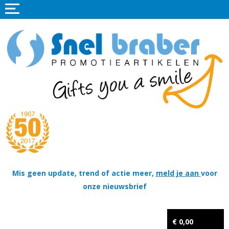
Home
Promotieartikelen
Promotietextiel
Sportkleding
Tassen
Thema's
Wapenschildjes, DT-hangers, Coins & Militaire items
Mis geen update, trend of actie meer,
meld je aan
voor
onze nieuwsbrief
Kerstpakketten
Tastingpakketten
€ 0,00