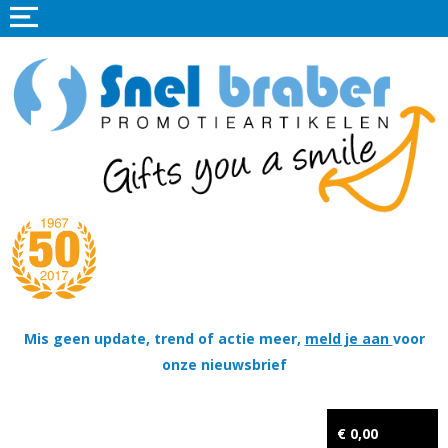
Home
Promotieartikelen
Promotietextiel
Sportkleding
Tassen
Thema's
Wapenschildjes, DT-hangers, Coins & Militaire items
Mis geen update, trend of actie meer,
meld je aan
voor
onze nieuwsbrief
Kerstpakketten
Tastingpakketten
€ 0,00