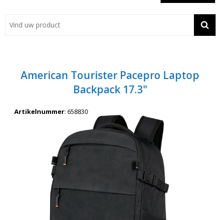
Showroom
Contact
Actie
American Tourister Pacepro Laptop
Wil je snel een advies? Bel nu 053-7920045 of 06-55731304
Backpack 17.3"
Artikelnummer
:
658830