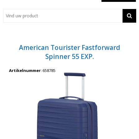
Showroom
Contact
Actie
American Tourister Fastforward
Wil je snel een advies? Bel nu 053-7920045 of 06-55731304
Spinner 55 EXP.
Artikelnummer
:
658785