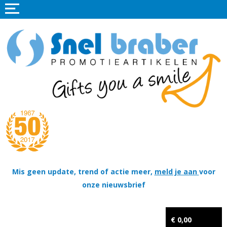
Home
Promotieartikelen
Promotietextiel
Sportkleding
Tassen
Thema's
Wapenschildjes, DT-hangers, Coins & Militaire items
Mis geen update, trend of actie meer,
meld je aan
voor
onze nieuwsbrief
Kerstpakketten
Tastingpakketten
€ 0,00