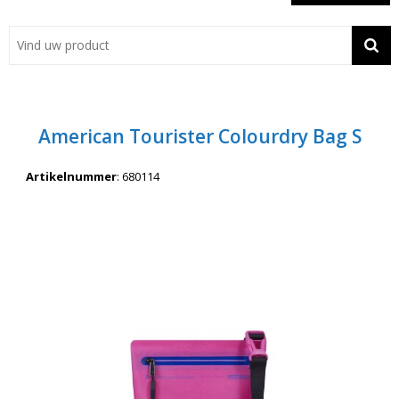
Showroom
Contact
Actie
American Tourister Colourdry Bag S
Wil je snel een advies? Bel nu 053-7920045 of 06-55731304
Artikelnummer
:
680114