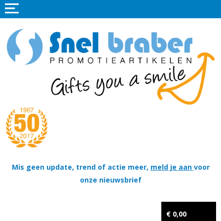
Home
Promotieartikelen
Promotietextiel
Sportkleding
Tassen
Thema's
Wapenschildjes, DT-hangers, Coins & Militaire items
Mis geen update, trend of actie meer,
meld je aan
voor
onze nieuwsbrief
Kerstpakketten
Tastingpakketten
€ 0,00