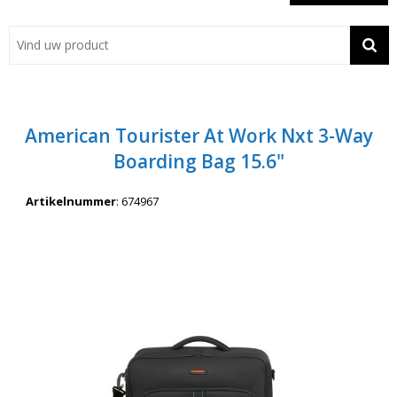
Showroom
Contact
Actie
American Tourister At Work Nxt 3-Way
Wil je snel een advies? Bel nu 053-7920045 of 06-55731304
Boarding Bag 15.6"
Artikelnummer
:
674967