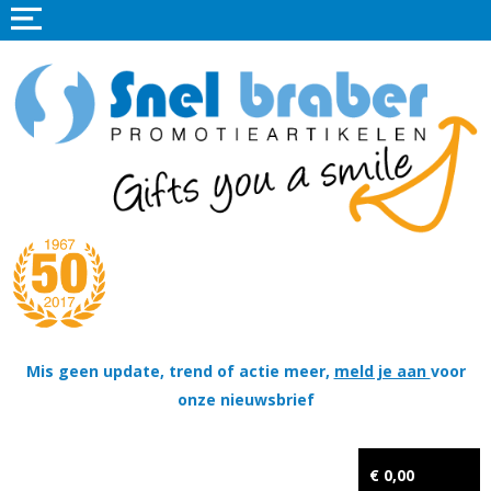
Home
Promotieartikelen
Promotietextiel
Sportkleding
Tassen
Thema's
Wapenschildjes, DT-hangers, Coins & Militaire items
Mis geen update, trend of actie meer,
meld je aan
voor
onze nieuwsbrief
Kerstpakketten
Tastingpakketten
€ 0,00