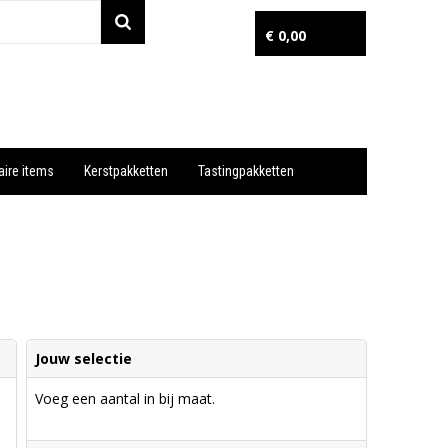
€ 0,00
aire items
Kerstpakketten
Tastingpakketten
Wil je snel een advies? Bel nu 053-7920045 of 06-55731304
Jouw selectie
Voeg een aantal in bij maat.