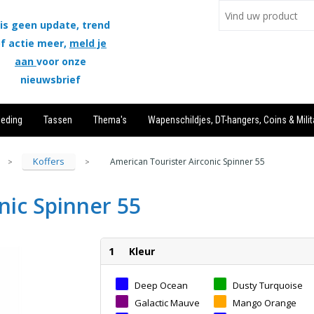
is geen update, trend
f actie meer,
meld je
aan
voor onze
nieuwsbrief
leding
Tassen
Thema's
Wapenschildjes, DT-hangers, Coins & Milit
Koffers
American Tourister Airconic Spinner 55
>
>
nic Spinner 55
1
Kleur
Deep Ocean
Dusty Turquoise
Galactic Mauve
Mango Orange