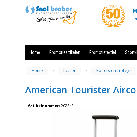
M
o
Home
Promotieartikelen
Promotietextiel
Sportk
Showroom
Contact
Actie
Home
Tassen
Koffers en Trolleys
>
>
American Tourister Airco
Artikelnummer
:
202843