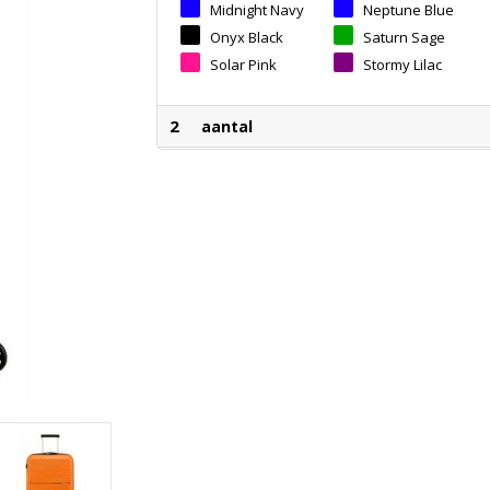
Midnight Navy
Neptune Blue
Onyx Black
Saturn Sage
Solar Pink
Stormy Lilac
2
aantal