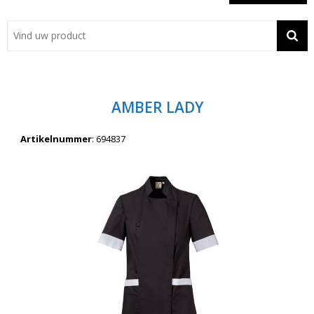
Showroom
Contact
Actie
AMBER LADY
Wil je snel een advies? Bel nu 053-7920045 of 06-55731304
Artikelnummer
:
694837