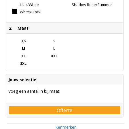
Lilac/white
Shadow Rose/summer
Violet
White/black
2
Maat
XS
S
M
L
XL
XXL
3XL
Jouw selectie
Voeg een aantal in bij maat.
Offerte
Kenmerken