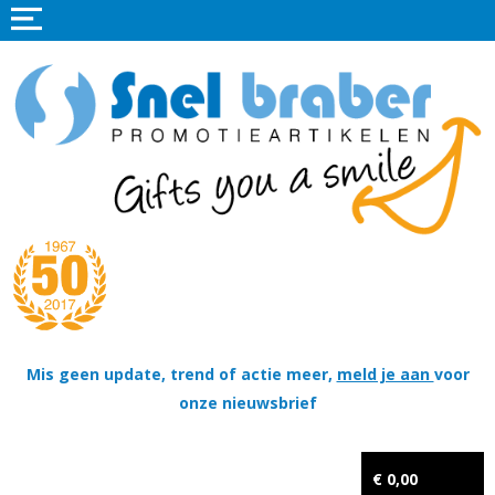
Home
Promotieartikelen
Promotietextiel
Sportkleding
Tassen
Thema's
Wapenschildjes, DT-hangers, Coins & Militaire items
Mis geen update, trend of actie meer,
meld je aan
voor
onze nieuwsbrief
Kerstpakketten
Tastingpakketten
€ 0,00