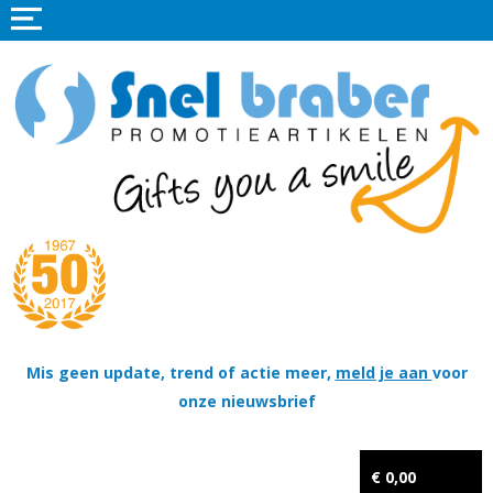
Home
Promotieartikelen
Promotietextiel
Sportkleding
Tassen
Thema's
Wapenschildjes, DT-hangers, Coins & Militaire items
Mis geen update, trend of actie meer,
meld je aan
voor
onze nieuwsbrief
Kerstpakketten
Tastingpakketten
€ 0,00