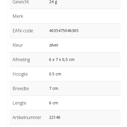
Gewicht
24 g
Merk
EAN-code
4035475046365
Kleur
zilver
Afmeting
6 x 7 x 0,5 cm
Hoogte
0.5 cm
Breedte
7 cm
Lengte
6 cm
Artikelnummer
22146