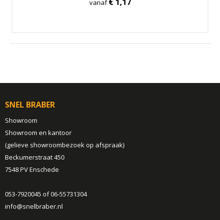
€ 1,17
vanaf
SNEL BRABER
Showroom
Showroom en kantoor
(gelieve showroombezoek op afspraak)
Beckumerstraat 450
7548 PV Enschede
053-7920045 of 06-55731304
info@snelbraber.nl