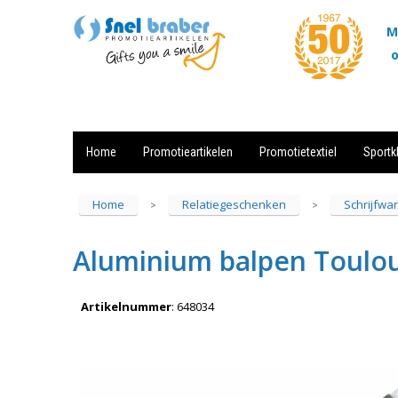
M
o
Home
Promotieartikelen
Promotietextiel
Sportk
Showroom
Contact
Actie
Home
Relatiegeschenken
Schrijfwa
>
>
Aluminium balpen Toulou
Artikelnummer
:
648034