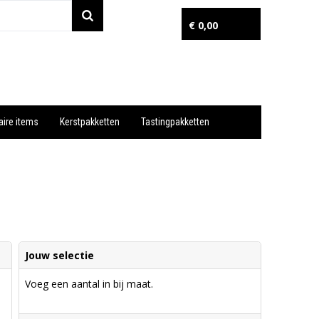
€ 0,00
aire items
Kerstpakketten
Tastingpakketten
Wil je snel een advies? Bel nu 053-7920045 of 06-55731304
Jouw selectie
Voeg een aantal in bij maat.