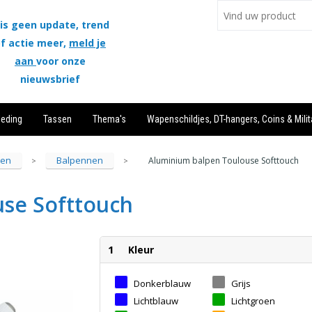
is geen update, trend
f actie meer,
meld je
aan
voor onze
nieuwsbrief
leding
Tassen
Thema's
Wapenschildjes, DT-hangers, Coins & Milit
ren
Balpennen
Aluminium balpen Toulouse Softtouch
>
>
se Softtouch
1
Kleur
Donkerblauw
Grijs
Lichtblauw
Lichtgroen