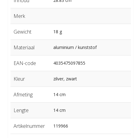
Inhoud
28.83 cm³
Merk
Gewicht
18 g
Materiaal
aluminium / kunststof
EAN-code
4035475097855
Kleur
zilver, zwart
Afmeting
14 cm
Lengte
14 cm
Artikelnummer
119966