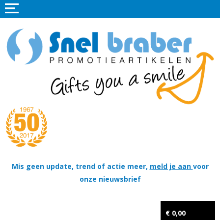
Home
Promotieartikelen
Promotietextiel
Sportkleding
Tassen
Thema's
Wapenschildjes, DT-hangers, Coins & Militaire items
Mis geen update, trend of actie meer,
meld je aan
voor
onze nieuwsbrief
Kerstpakketten
Tastingpakketten
€ 0,00