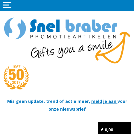
Home
Promotieartikelen
Promotietextiel
Sportkleding
Tassen
Thema's
Wapenschildjes, DT-hangers, Coins & Militaire items
Mis geen update, trend of actie meer,
meld je aan
voor
onze nieuwsbrief
Kerstpakketten
Tastingpakketten
€ 0,00