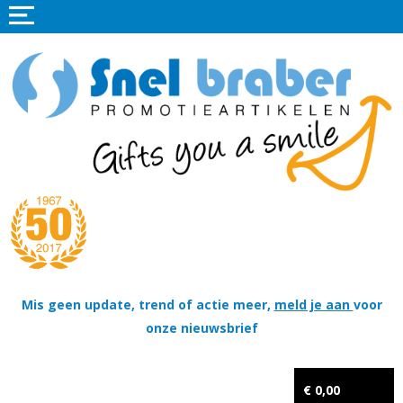
Home
Promotieartikelen
Promotietextiel
Sportkleding
Tassen
Thema's
Wapenschildjes, DT-hangers, Coins & Militaire items
Mis geen update, trend of actie meer,
meld je aan
voor
onze nieuwsbrief
Kerstpakketten
Tastingpakketten
€ 0,00