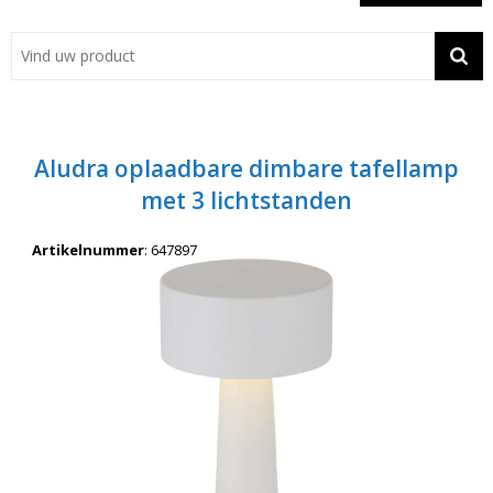
Showroom
Contact
Actie
Aludra oplaadbare dimbare tafellamp
Wil je snel een advies? Bel nu 053-7920045 of 06-55731304
met 3 lichtstanden
Artikelnummer
:
647897