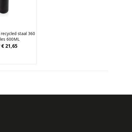
 recycled staal 360
fles 600ML
€ 21,65
f