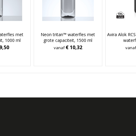
aterfles met
Neon tritan™ waterfles met
Avira Alok RCS
it, 1000 ml
grote capaciteit, 1500 ml
water
9,50
€ 10,32
vanaf
vana