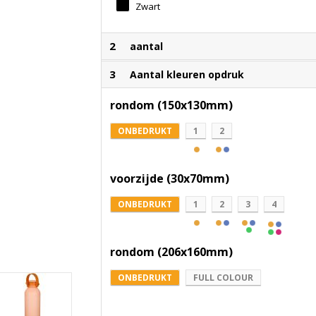
Zwart
2
aantal
3
Aantal kleuren opdruk
rondom (150x130mm)
ONBEDRUKT
1
2
voorzijde (30x70mm)
ONBEDRUKT
1
2
3
4
rondom (206x160mm)
ONBEDRUKT
FULL COLOUR