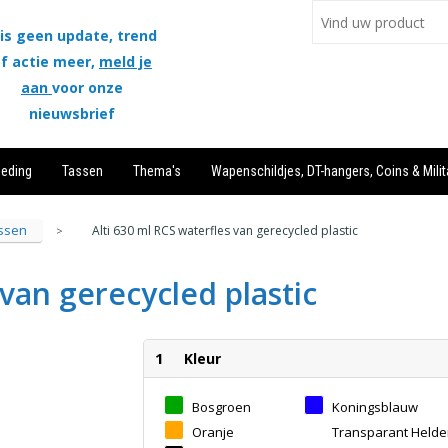
is geen update, trend
f actie meer,
meld je
aan
voor onze
nieuwsbrief
leding
Tassen
Thema's
Wapenschildjes, DT-hangers, Coins & Milit
ssen
Alti 630 ml RCS waterfles van gerecycled plastic
>
 van gerecycled plastic
1
Kleur
Bosgroen
Koningsblauw
Oranje
Transparant Helde