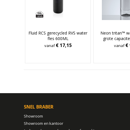
Fluid RCS gerecycled RVS water
Neon tritan™ w
fles 600ML
grote capacite
€ 17,15
€ 
vanaf
vanaf
SNEL BRABER
Showroom
Showroom en kantoor