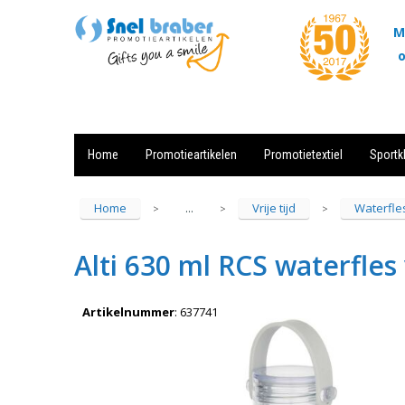
M
o
Home
Promotieartikelen
Promotietextiel
Sportk
Showroom
Contact
Actie
Home
Vrije tijd
Waterfle
...
>
>
>
Alti 630 ml RCS waterfles
Artikelnummer
:
637741