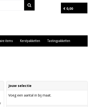
€ 0,00
aire items
Kerstpakketten
Tastingpakketten
Wil je snel een advies? Bel nu 053-7920045 of 06-55731304
Jouw selectie
Voeg een aantal in bij maat.
r