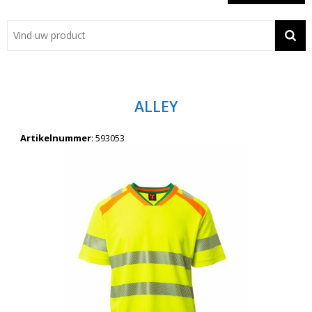
Showroom
Contact
Actie
ALLEY
Wil je snel een advies? Bel nu 053-7920045 of 06-55731304
Artikelnummer
:
593053