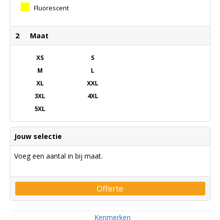
Orange/navy Blue
Yellow/jelly Green
Fluorescent
Yellow/navy Blue
2
Maat
XS
S
M
L
XL
XXL
3XL
4XL
5XL
Jouw selectie
Voeg een aantal in bij maat.
Offerte
Kenmerken