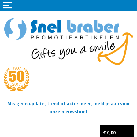
Home
Promotieartikelen
Promotietextiel
Sportkleding
Tassen
Thema's
Wapenschildjes, DT-hangers, Coins & Militaire items
Mis geen update, trend of actie meer,
meld je aan
voor
onze nieuwsbrief
Kerstpakketten
Tastingpakketten
€ 0,00