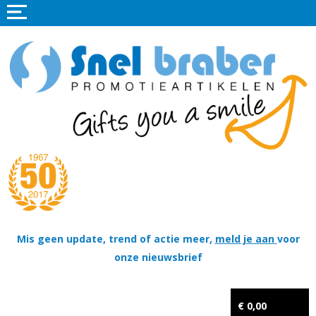
Home
Promotieartikelen
Promotietextiel
Sportkleding
Tassen
Thema's
Wapenschildjes, DT-hangers, Coins & Militaire items
Mis geen update, trend of actie meer,
meld je aan
voor
onze nieuwsbrief
Kerstpakketten
Tastingpakketten
€ 0,00