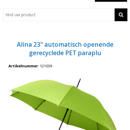
Showroom
Contact
Actie
Alina 23" automatisch openende
Wil je snel een advies? Bel nu 053-7920045 of 06-55731304
gerecyclede PET paraplu
Artikelnummer
:
121039