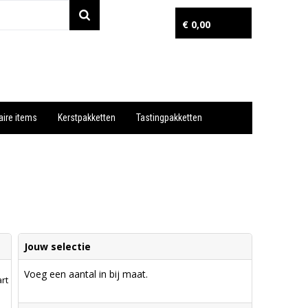
€ 0,00
aire items
Kerstpakketten
Tastingpakketten
Wil je snel een advies? Bel nu 053-7920045 of 06-55731304
Jouw selectie
Voeg een aantal in bij maat.
rt