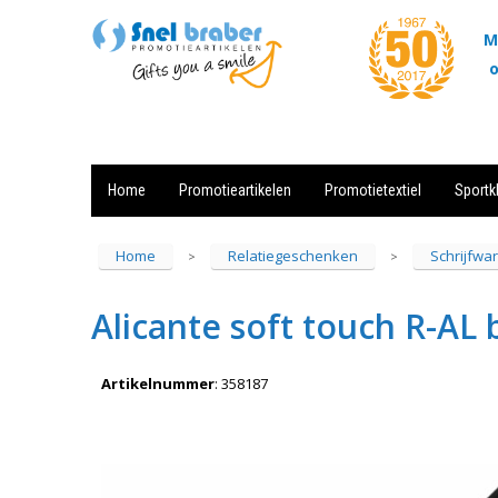
M
o
Home
Promotieartikelen
Promotietextiel
Sportk
Showroom
Contact
Actie
Home
Relatiegeschenken
Schrijfwa
>
>
Alicante soft touch R-AL 
Artikelnummer
:
358187