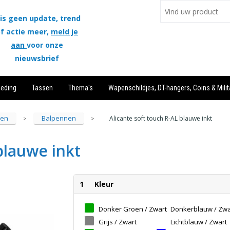
is geen update, trend
f actie meer,
meld je
aan
voor onze
nieuwsbrief
leding
Tassen
Thema's
Wapenschildjes, DT-hangers, Coins & Milit
ren
Balpennen
Alicante soft touch R-AL blauwe inkt
>
>
blauwe inkt
1
Kleur
Donker Groen / Zwart
Donkerblauw / Zwa
Grijs / Zwart
Lichtblauw / Zwart