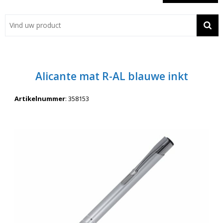
Showroom
Contact
Actie
Alicante mat R-AL blauwe inkt
Wil je snel een advies? Bel nu 053-7920045 of 06-55731304
Artikelnummer
:
358153