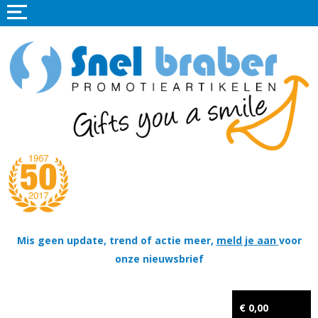
Home
Promotieartikelen
Promotietextiel
Sportkleding
Tassen
Thema's
Wapenschildjes, DT-hangers, Coins & Militaire items
Mis geen update, trend of actie meer,
meld je aan
voor
onze nieuwsbrief
Kerstpakketten
Tastingpakketten
€ 0,00