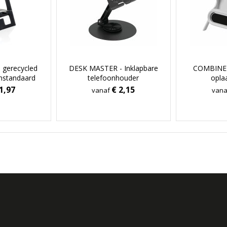
 gerecycled
DESK MASTER - Inklapbare
COMBINED
onstandaard
telefoonhouder
opla
1,97
€ 2,15
vanaf
van