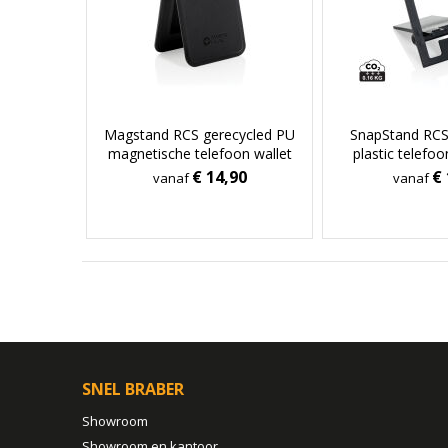
Magstand RCS gerecycled PU
SnapStand RCS
magnetische telefoon wallet
plastic telefo
€ 14,90
€ 
vanaf
vanaf
SNEL BRABER
Showroom
Showroom en kantoor