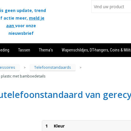
is geen update, trend
f actie meer,
meld je
aan
voor onze
nieuwsbrief
leding
Tassen
Thema's
Wapenschildjes, DT-hangers, Coins & Milit
essoires
Telefoonstandaards
>
>
 plastic met bamboedetails
utelefoonstandaard van gerecyc
1
Kleur