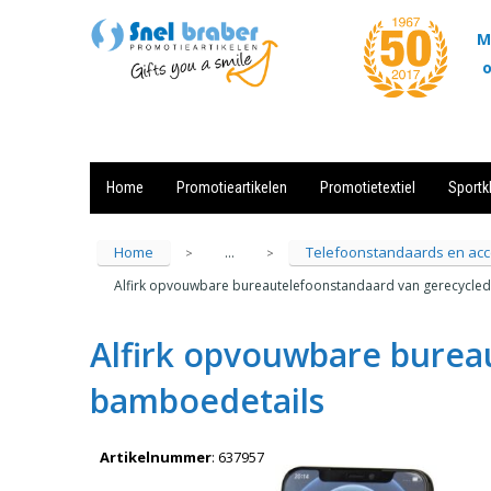
M
o
Home
Promotieartikelen
Promotietextiel
Sportk
Showroom
Contact
Actie
Home
Telefoonstandaards en acc
...
>
>
Alfirk opvouwbare bureautelefoonstandaard van gerecycled
Alfirk opvouwbare burea
bamboedetails
Artikelnummer
:
637957