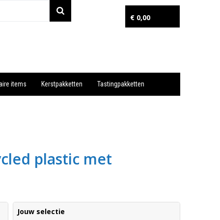
€ 0,00
aire items
Kerstpakketten
Tastingpakketten
Wil je snel een advies? Bel nu 053-7920045 of 06-55731304
led plastic met
Jouw selectie