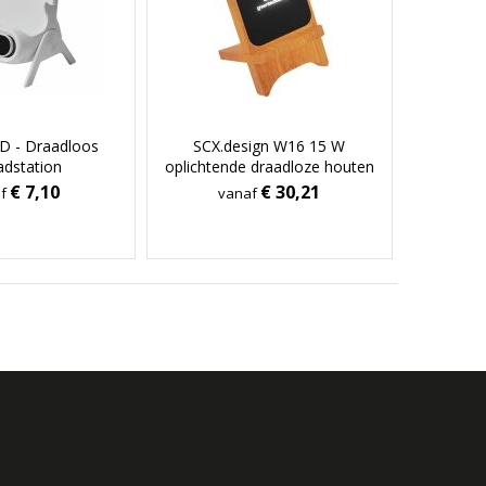
 - Draadloos
SCX.design W16 15 W
adstation
oplichtende draadloze houten
standaard
€ 7,10
€ 30,21
af
vanaf