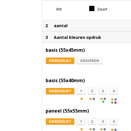
Wit
Zwart
2
aantal
3
Aantal kleuren opdruk
basis (55x45mm)
ONBEDRUKT
GRAVEREN
basis (55x40mm)
ONBEDRUKT
1
2
3
4
paneel (55x55mm)
ONBEDRUKT
1
2
3
4