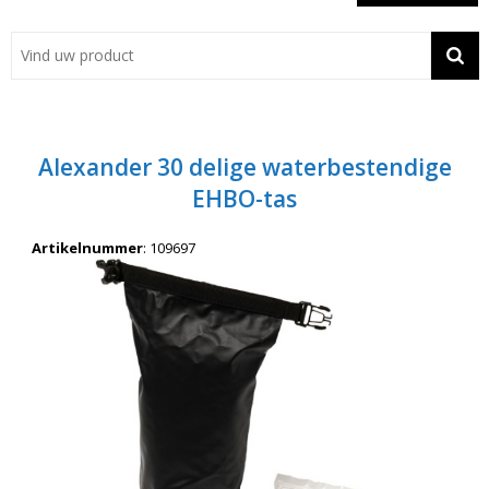
Showroom
Contact
Actie
Alexander 30 delige waterbestendige
Wil je snel een advies? Bel nu 053-7920045 of 06-55731304
EHBO-tas
Artikelnummer
:
109697