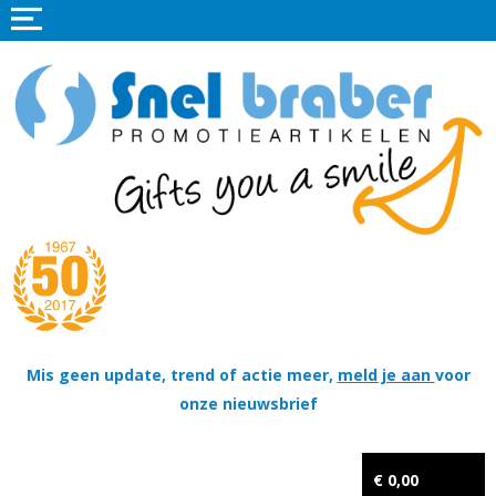
Home
Promotieartikelen
Promotietextiel
Sportkleding
Tassen
Thema's
Wapenschildjes, DT-hangers, Coins & Militaire items
Mis geen update, trend of actie meer,
meld je aan
voor
onze nieuwsbrief
Kerstpakketten
Tastingpakketten
€ 0,00