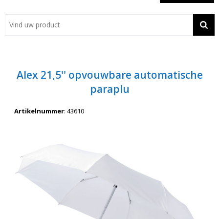
Showroom
Contact
Actie
Alex 21,5'' opvouwbare automatische
Wil je snel een advies? Bel nu 053-7920045 of 06-55731304
paraplu
Artikelnummer
:
43610