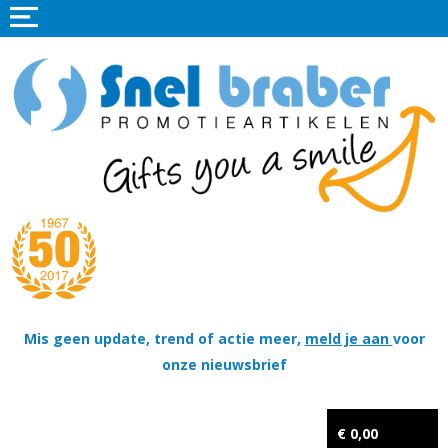
Home
Promotieartikelen
Promotietextiel
Sportkleding
Tassen
Thema's
Wapenschildjes, DT-hangers, Coins & Militaire items
Mis geen update, trend of actie meer,
meld je aan
voor
onze nieuwsbrief
Kerstpakketten
Tastingpakketten
€ 0,00