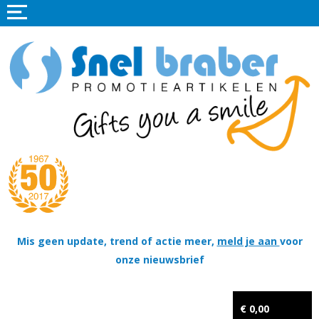
Home
Promotieartikelen
Promotietextiel
Sportkleding
Tassen
Thema's
Wapenschildjes, DT-hangers, Coins & Militaire items
Mis geen update, trend of actie meer,
meld je aan
voor
onze nieuwsbrief
Kerstpakketten
Tastingpakketten
€ 0,00