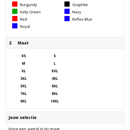
Burgundy
Graphite
Kelly Green
Navy
Red
Reflex Blue
Royal
2
Maat
XS
S
M
L
XL
XXL
3XL
4XL
5XL
6XL
7XL
8XL
9XL
10XL
Jouw selectie
Voeg een aantal in bij maat.