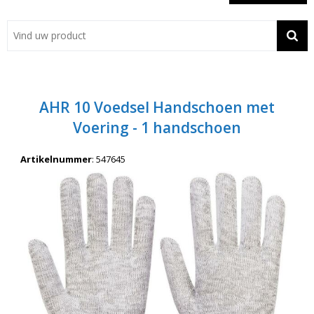
Showroom
Contact
Actie
AHR 10 Voedsel Handschoen met
Wil je snel een advies? Bel nu 053-7920045 of 06-55731304
Voering - 1 handschoen
Artikelnummer
:
547645