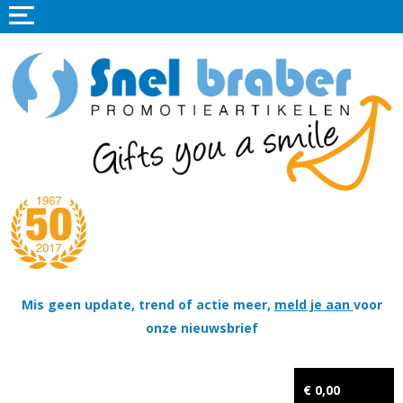
Home
Promotieartikelen
Promotietextiel
Sportkleding
Tassen
Thema's
Wapenschildjes, DT-hangers, Coins & Militaire items
Mis geen update, trend of actie meer,
meld je aan
voor
onze nieuwsbrief
Kerstpakketten
Tastingpakketten
€ 0,00