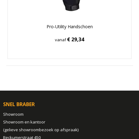
Pro-Utility Handschoen
€ 29,34
vanaf
SNEL BRABER
Showroom
Showroom en kantoor
(gelieve showroombezoek op afspraak)
Beckumerstraat 450