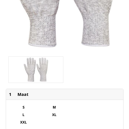
1
Maat
S
M
L
XL
XXL