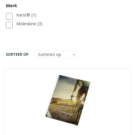
Merk
Karst®
(1)
Moleskine
(3)
SORTEER OP