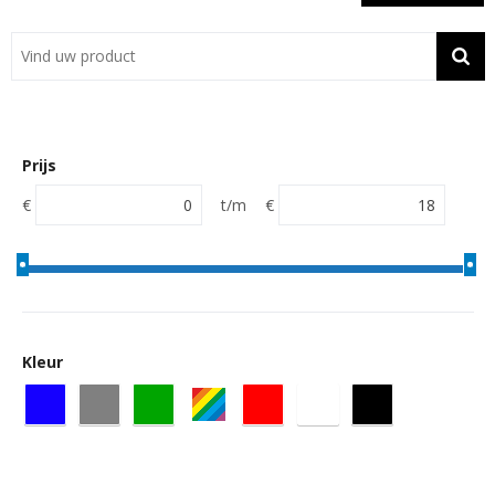
Showroom
Contact
Actie
Prijs
Wil je snel een advies? Bel nu 053-7920045 of 06-55731304
€
t/m
€
Kleur