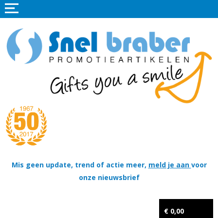
Home
Promotieartikelen
Promotietextiel
Sportkleding
Tassen
Thema's
Wapenschildjes, DT-hangers, Coins & Militaire items
Mis geen update, trend of actie meer,
meld je aan
voor
onze nieuwsbrief
Kerstpakketten
Tastingpakketten
€ 0,00