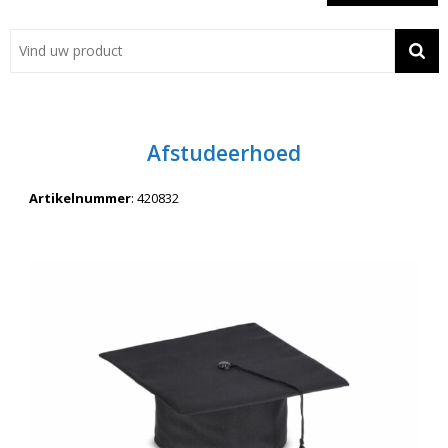
Showroom
Contact
Actie
Afstudeerhoed
Wil je snel een advies? Bel nu 053-7920045 of 06-55731304
Artikelnummer
:
420832