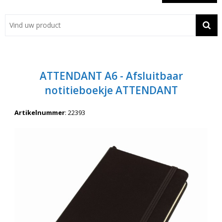
Showroom
Contact
Actie
ATTENDANT A6 - Afsluitbaar
Wil je snel een advies? Bel nu 053-7920045 of 06-55731304
notitieboekje ATTENDANT
Artikelnummer
:
22393