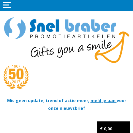
Home
Promotieartikelen
Promotietextiel
Sportkleding
Tassen
Thema's
Wapenschildjes, DT-hangers, Coins & Militaire items
Mis geen update, trend of actie meer,
meld je aan
voor
onze nieuwsbrief
Kerstpakketten
Tastingpakketten
€ 0,00