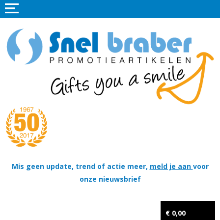
Home
Promotieartikelen
Promotietextiel
Sportkleding
Tassen
Thema's
Wapenschildjes, DT-hangers, Coins & Militaire items
Mis geen update, trend of actie meer,
meld je aan
voor
onze nieuwsbrief
Kerstpakketten
Tastingpakketten
€ 0,00