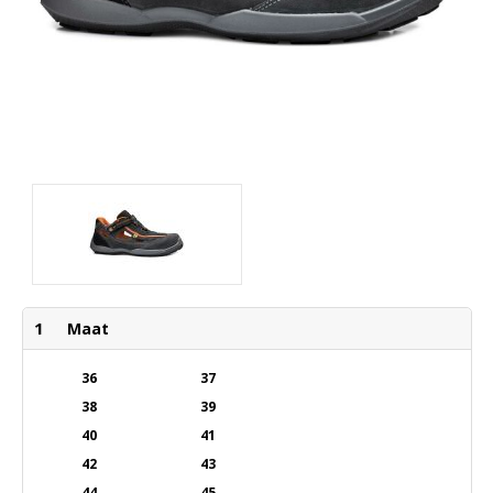
1
Maat
36
37
38
39
40
41
42
43
44
45