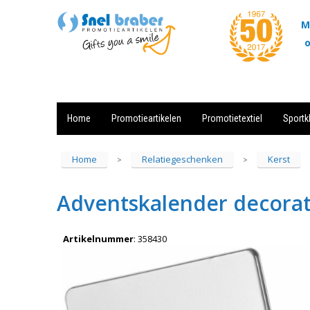
M
o
Home
Promotieartikelen
Promotietextiel
Sportk
Showroom
Contact
Actie
Home
Relatiegeschenken
Kerst
>
>
Adventskalender decorati
Artikelnummer
:
358430