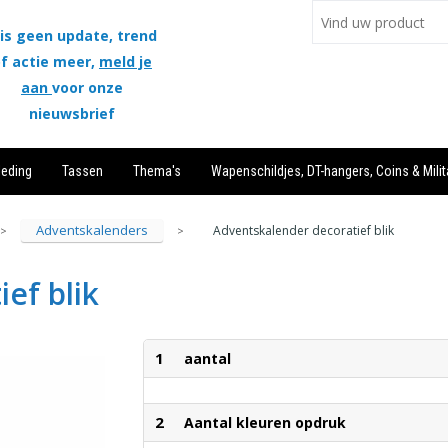
is geen update, trend
f actie meer,
meld je
aan
voor onze
nieuwsbrief
leding
Tassen
Thema's
Wapenschildjes, DT-hangers, Coins & Milit
Adventskalenders
Adventskalender decoratief blik
>
>
ef blik
1
aantal
2
Aantal kleuren opdruk