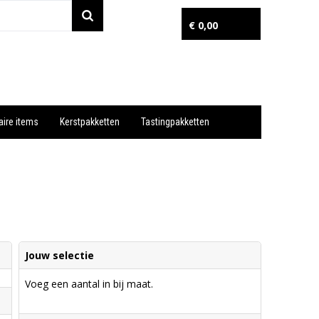
€ 0,00
aire items
Kerstpakketten
Tastingpakketten
Wil je snel een advies? Bel nu 053-7920045 of 06-55731304
Jouw selectie
Voeg een aantal in bij maat.