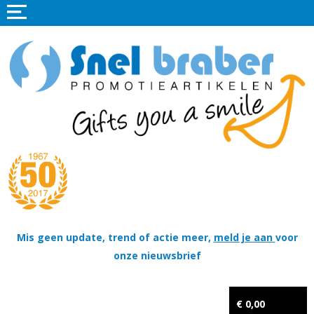
Home
Promotieartikelen
Promotietextiel
Sportkleding
Tassen
Thema's
Wapenschildjes, DT-hangers, Coins & Militaire items
Mis geen update, trend of actie meer,
meld je aan
voor
onze nieuwsbrief
Kerstpakketten
Tastingpakketten
€ 0,00