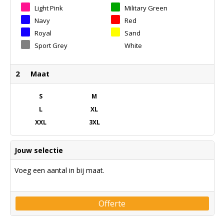
Light Pink
Military Green
Navy
Red
Royal
Sand
Sport Grey
White
2
Maat
S
M
L
XL
XXL
3XL
Jouw selectie
Voeg een aantal in bij maat.
Offerte