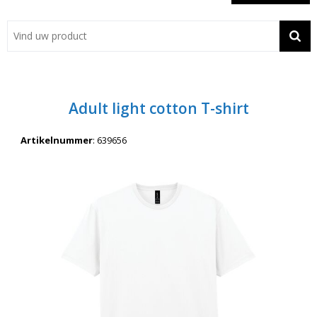
Showroom
Contact
Actie
Adult light cotton T-shirt
Wil je snel een advies? Bel nu 053-7920045 of 06-55731304
Artikelnummer
:
639656