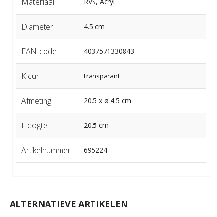
Materiaal
RVS, Acryl
Diameter
4.5 cm
EAN-code
4037571330843
Kleur
transparant
Afmeting
20.5 x ø 4.5 cm
Hoogte
20.5 cm
Artikelnummer
695224
ALTERNATIEVE ARTIKELEN