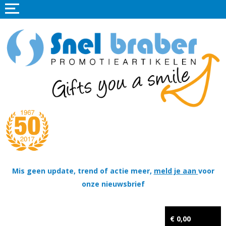
Home
Promotieartikelen
Promotietextiel
Sportkleding
Tassen
Thema's
Wapenschildjes, DT-hangers, Coins & Militaire items
Mis geen update, trend of actie meer,
meld je aan
voor
onze nieuwsbrief
Kerstpakketten
Tastingpakketten
€ 0,00