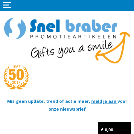
Home
Promotieartikelen
Promotietextiel
Sportkleding
Tassen
Thema's
Wapenschildjes, DT-hangers, Coins & Militaire items
Mis geen update, trend of actie meer,
meld je aan
voor
onze nieuwsbrief
Kerstpakketten
Tastingpakketten
€ 0,00