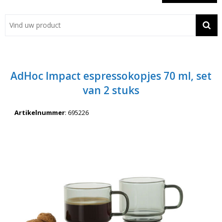
Showroom
Contact
Actie
AdHoc Impact espressokopjes 70 ml, set
Wil je snel een advies? Bel nu 053-7920045 of 06-55731304
van 2 stuks
Artikelnummer
:
695226