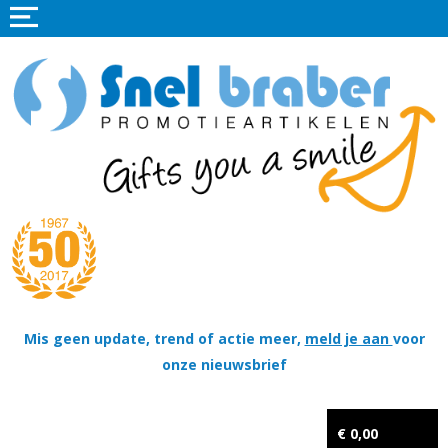
Home
Promotieartikelen
Promotietextiel
Sportkleding
Tassen
Thema's
Wapenschildjes, DT-hangers, Coins & Militaire items
Mis geen update, trend of actie meer,
meld je aan
voor
onze nieuwsbrief
Kerstpakketten
Tastingpakketten
€ 0,00