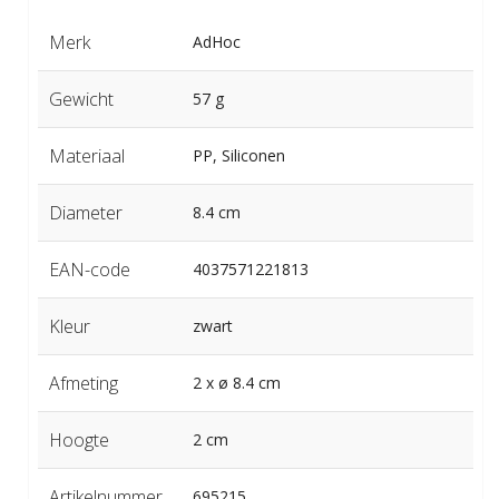
Merk
AdHoc
Gewicht
57 g
Materiaal
PP, Siliconen
Diameter
8.4 cm
EAN-code
4037571221813
Kleur
zwart
Afmeting
2 x ø 8.4 cm
Hoogte
2 cm
Artikelnummer
695215