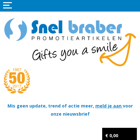
Home
Promotieartikelen
Promotietextiel
Sportkleding
Tassen
Thema's
Wapenschildjes, DT-hangers, Coins & Militaire items
Mis geen update, trend of actie meer,
meld je aan
voor
onze nieuwsbrief
Kerstpakketten
Tastingpakketten
€ 0,00