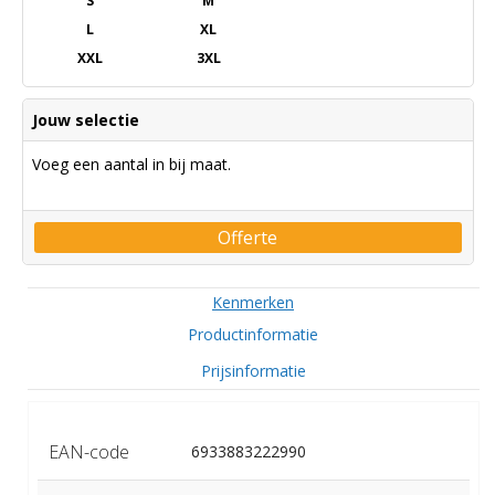
S
M
L
XL
XXL
3XL
Jouw selectie
Voeg een aantal in bij maat.
Offerte
Kenmerken
Productinformatie
Prijsinformatie
EAN-code
6933883222990