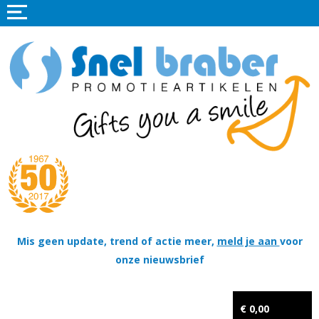
Home
Promotieartikelen
Promotietextiel
Sportkleding
Tassen
Thema's
Wapenschildjes, DT-hangers, Coins & Militaire items
Mis geen update, trend of actie meer,
meld je aan
voor
onze nieuwsbrief
Kerstpakketten
Tastingpakketten
€ 0,00