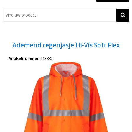
Showroom
Contact
Actie
Ademend regenjasje Hi-Vis Soft Flex
Wil je snel een advies? Bel nu 053-7920045 of 06-55731304
Artikelnummer
:
613882