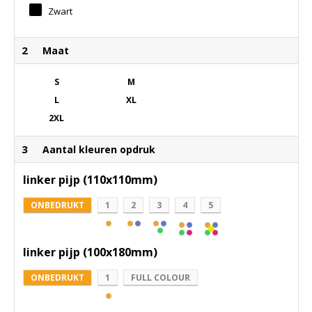
Zwart
2
Maat
S
M
L
XL
2XL
3
Aantal kleuren opdruk
linker pijp (110x110mm)
ONBEDRUKT
1
2
3
4
5
linker pijp (100x180mm)
ONBEDRUKT
1
FULL COLOUR