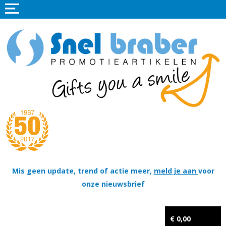
Home
Promotieartikelen
Promotietextiel
Sportkleding
Tassen
Thema's
Wapenschildjes, DT-hangers, Coins & Militaire items
Mis geen update, trend of actie meer,
meld je aan
voor
onze nieuwsbrief
Kerstpakketten
Tastingpakketten
€ 0,00