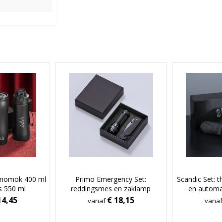
ermomok 400 ml
Primo Emergency Set:
Scandic Set:
es 550 ml
reddingsmes en zaklamp
en automa
14,45
€ 18,15
vanaf
vana