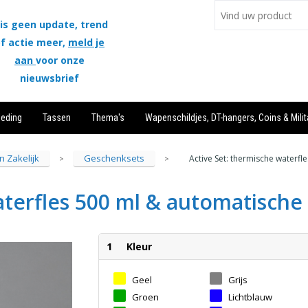
is geen update, trend
f actie meer,
meld je
aan
voor onze
nieuwsbrief
leding
Tassen
Thema's
Wapenschildjes, DT-hangers, Coins & Milit
n Zakelijk
Geschenksets
Active Set: thermische waterf
>
>
aterfles 500 ml & automatische
1
Kleur
Geel
Grijs
Groen
Lichtblauw