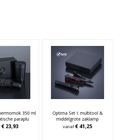
 thermomok 350 ml
Optima Set I: multitool &
tische paraplu
middelgrote zaklamp
€ 23,93
€ 41,25
f
vanaf