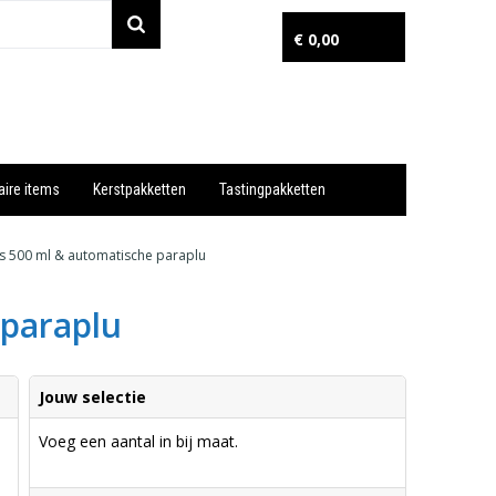
€ 0,00
aire items
Kerstpakketten
Tastingpakketten
Wil je snel een advies? Bel nu 053-7920045 of 06-55731304
les 500 ml & automatische paraplu
 paraplu
Jouw selectie
Voeg een aantal in bij maat.