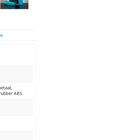
ie
etaal,
 rubber ABS