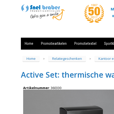
M
o
Home
Promotieartikelen
Promotietextiel
Sportk
Showroom
Contact
Actie
Home
Relatiegeschenken
Kantoor e
>
>
Active Set: thermische w
Artikelnummer
:
360330