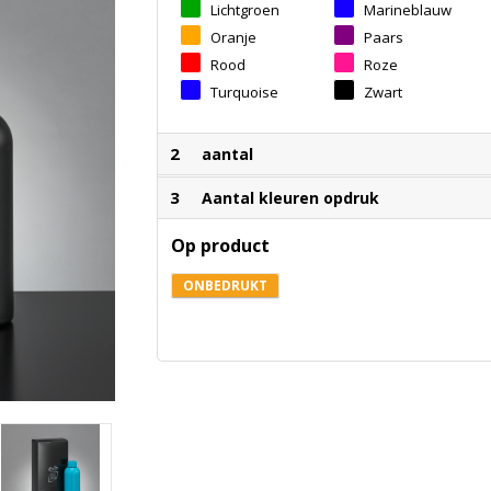
Lichtgroen
Marineblauw
Oranje
Paars
Rood
Roze
Turquoise
Zwart
2
aantal
3
Aantal kleuren opdruk
Op product
ONBEDRUKT