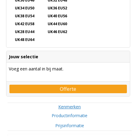
UK30 EU46
UK32 EU48
UK34 EU50
UK36 EU52
UK38 EU54
UK40 EU56
UK42 EU58
UK44 EU60
UK28 EU44
UK46 EU62
UK48 EU64
Jouw selectie
Voeg een aantal in bij maat.
Offerte
Kenmerken
Productinformatie
Prijsinformatie