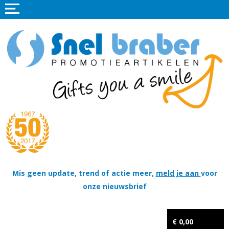
Home
Promotieartikelen
Promotietextiel
Sportkleding
Tassen
Thema's
Wapenschildjes, DT-hangers, Coins & Militaire items
Mis geen update, trend of actie meer,
meld je aan
voor
onze nieuwsbrief
Kerstpakketten
Tastingpakketten
€ 0,00