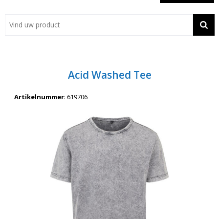
Showroom
Contact
Actie
Acid Washed Tee
Wil je snel een advies? Bel nu 053-7920045 of 06-55731304
Artikelnummer
:
619706