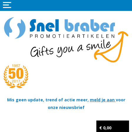
Home
Promotieartikelen
Promotietextiel
Sportkleding
Tassen
Thema's
Wapenschildjes, DT-hangers, Coins & Militaire items
Mis geen update, trend of actie meer,
meld je aan
voor
onze nieuwsbrief
Kerstpakketten
Tastingpakketten
€ 0,00