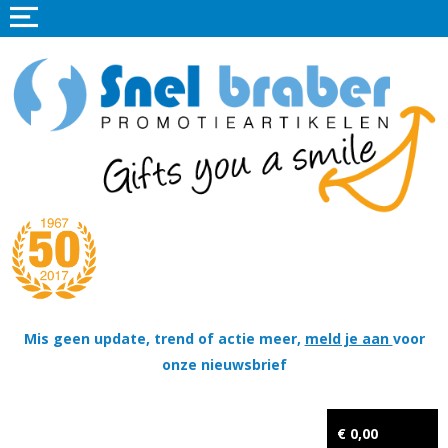
Home
Promotieartikelen
Promotietextiel
Sportkleding
Tassen
Thema's
Wapenschildjes, DT-hangers, Coins & Militaire items
Mis geen update, trend of actie meer,
meld je aan
voor
onze nieuwsbrief
Kerstpakketten
Tastingpakketten
€ 0,00