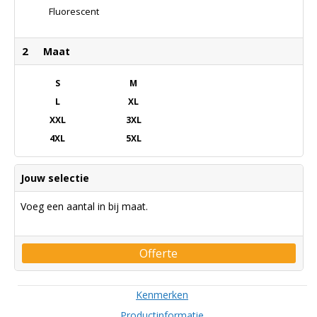
Fluorescent
Yellow/fluorescent
Orange
2
Maat
S
M
L
XL
XXL
3XL
4XL
5XL
Jouw selectie
Voeg een aantal in bij maat.
Offerte
Kenmerken
Productinformatie