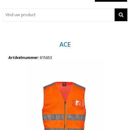
Showroom
Contact
Actie
ACE
Wil je snel een advies? Bel nu 053-7920045 of 06-55731304
Artikelnummer
:
615653