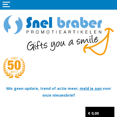
Home
Promotieartikelen
Promotietextiel
Sportkleding
Tassen
Thema's
Wapenschildjes, DT-hangers, Coins & Militaire items
Mis geen update, trend of actie meer,
meld je aan
voor
onze nieuwsbrief
Kerstpakketten
Tastingpakketten
€ 0,00