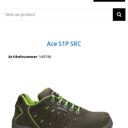
Showroom
Contact
Actie
Ace S1P SRC
Wil je snel een advies? Bel nu 053-7920045 of 06-55731304
Artikelnummer
:
549746