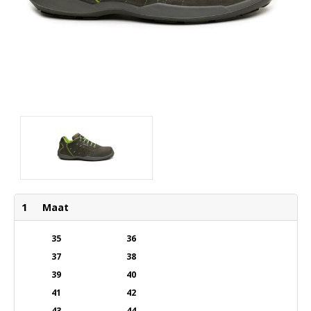
1
Maat
35
36
37
38
39
40
41
42
43
44