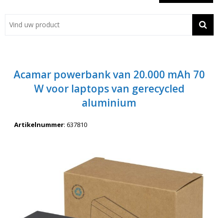
Showroom
Contact
Actie
Acamar powerbank van 20.000 mAh 70
Wil je snel een advies? Bel nu 053-7920045 of 06-55731304
W voor laptops van gerecycled
aluminium
Artikelnummer
:
637810