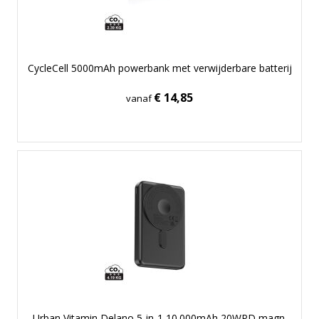
CycleCell 5000mAh powerbank met verwijderbare batterij
€ 14,85
vanaf
Urban Vitamin Delano 5-in-1 10.000mAh 20WPD magn.