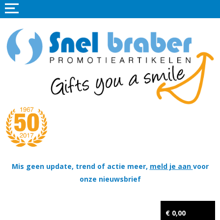
Home
Promotieartikelen
Promotietextiel
Sportkleding
Tassen
Thema's
Wapenschildjes, DT-hangers, Coins & Militaire items
Mis geen update, trend of actie meer,
meld je aan
voor
onze nieuwsbrief
Kerstpakketten
Tastingpakketten
€ 0,00