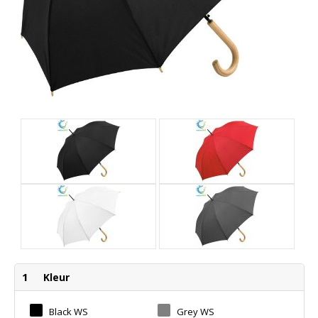
1
Kleur
Black WS
Grey WS