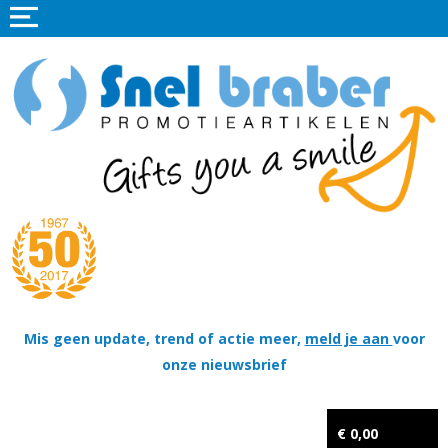
Home
Promotieartikelen
Promotietextiel
Sportkleding
Tassen
Thema's
Wapenschildjes, DT-hangers, Coins & Militaire items
Mis geen update, trend of actie meer,
meld je aan
voor
onze nieuwsbrief
Kerstpakketten
Tastingpakketten
€ 0,00