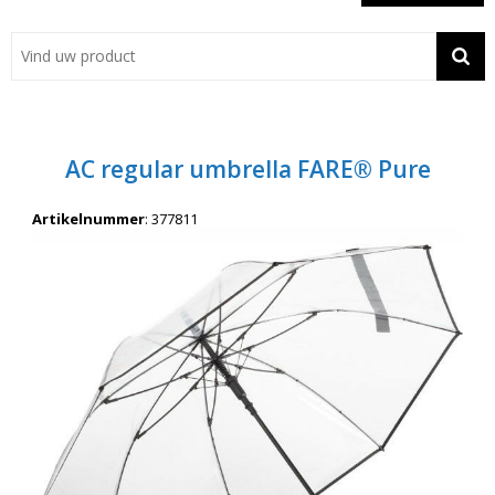
Showroom
Contact
Actie
AC regular umbrella FARE® Pure
Wil je snel een advies? Bel nu 053-7920045 of 06-55731304
Artikelnummer
:
377811