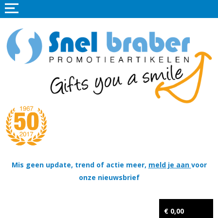
Home
Promotieartikelen
Promotietextiel
Sportkleding
Tassen
Thema's
Wapenschildjes, DT-hangers, Coins & Militaire items
Mis geen update, trend of actie meer,
meld je aan
voor
onze nieuwsbrief
Kerstpakketten
Tastingpakketten
€ 0,00